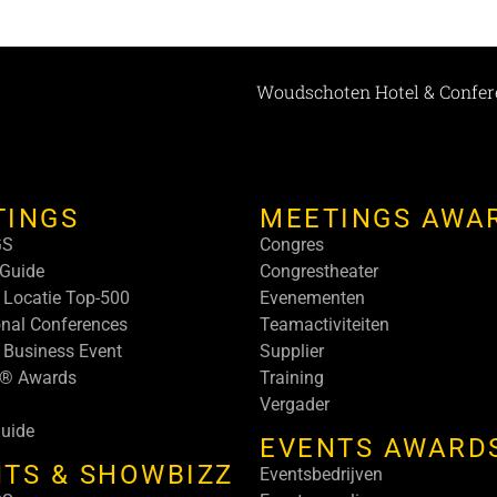
Woudschoten Hotel & Confer
TINGS
MEETINGS AWA
GS
Congres
Guide
Congrestheater
 Locatie Top-500
Evenementen
onal Conferences
Teamactiviteiten
 Business Event
Supplier
s® Awards
Training
Vergader
uide
EVENTS AWARD
TS & SHOWBIZZ
Eventsbedrijven