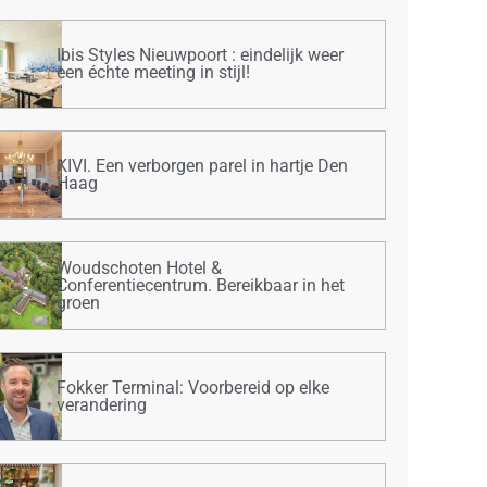
Ibis Styles Nieuwpoort : eindelijk weer
een échte meeting in stijl!
KIVI. Een verborgen parel in hartje Den
Haag
Woudschoten Hotel &
Conferentiecentrum. Bereikbaar in het
groen
Fokker Terminal: Voorbereid op elke
verandering