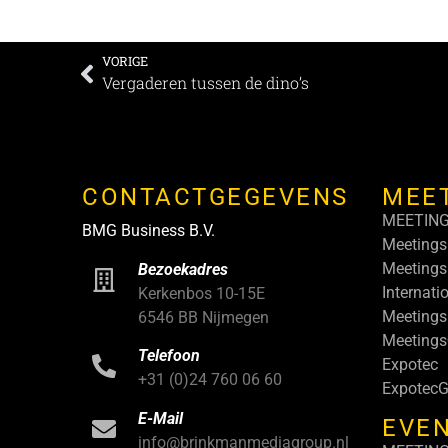
VORIGE
Vergaderen tussen de dino’s
CONTACTGEGEVENS
MEE
MEETIN
BMG Business B.V.
Meetings
Meetings
Bezoekadres
Internati
Kerkenbos 10-15E
Meetings
6546 BB Nijmegen
Meeting
Telefoon
Expotec
+31 (0)24 760 06 60
ExpotecG
E-Mail
EVEN
info@brinkmanmediagroup.nl