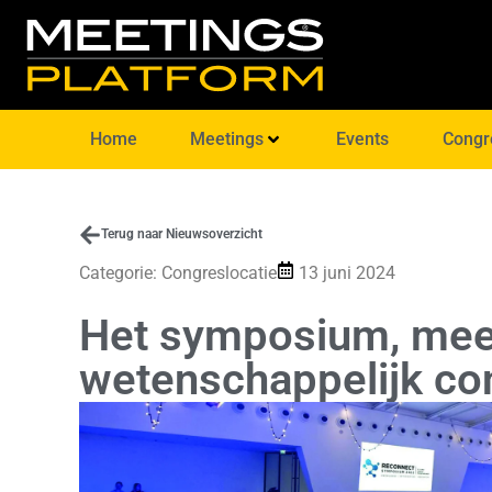
Home
Meetings
Events
Congr
Terug naar Nieuwsoverzicht
Categorie:
Congreslocatie
13 juni 2024
Het symposium, mee
wetenschappelijk co