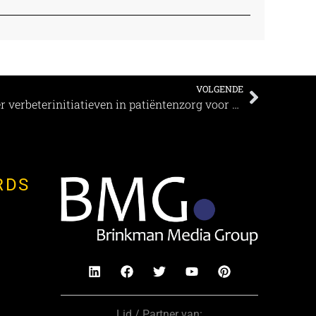
VOLGENDE
Internationaal topcongres over verbeterinitiatieven in patiëntenzorg voor het eerst naar Utrecht
RDS
Lid / Partner van: