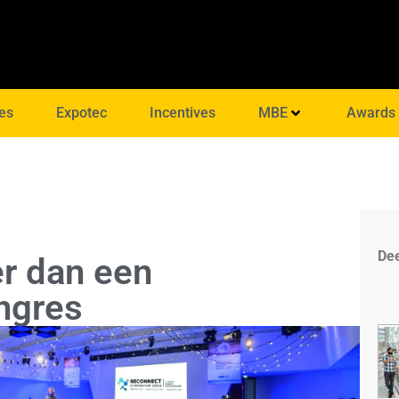
es
Expotec
Incentives
MBE
Awards
Dee
r dan een
ngres