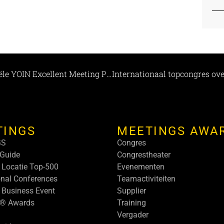
Congrescentrum B&I en Bij Fritz behalen officiële YOIN Excellent Meeting Places certificering
TINGS
MEETINGS AWA
GS
Congres
Guide
Congrestheater
 Locatie Top-500
Evenementen
onal Conferences
Teamactiviteiten
 Business Event
Supplier
s® Awards
Training
Vergader