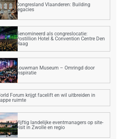
Congresland Vlaanderen: Building
legacies
Genomineerd als congreslocatie:
Postillion Hotel & Convention Centre Den
Haag
Louwman Museum – Omringd door
inspiratie
orld Forum krijgt facelift en wil uitbreiden in
rappe ruimte
Vijftig landelijke eventmanagers op site-
visit in Zwolle en regio