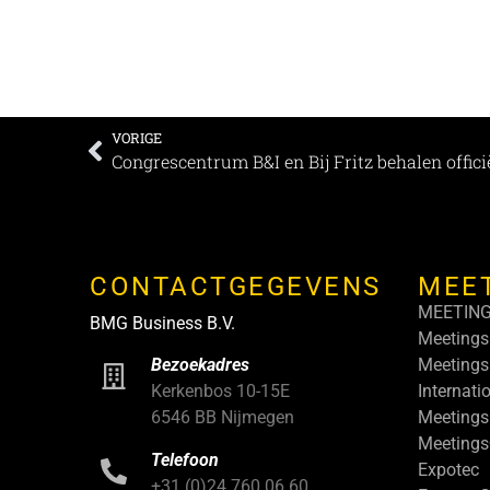
VORIGE
CONTACTGEGEVENS
MEE
MEETIN
BMG Business B.V.
Meetings
Meetings
Bezoekadres
Internati
Kerkenbos 10-15E
Meetings
6546 BB Nijmegen
Meeting
Telefoon
Expotec
+31 (0)24 760 06 60