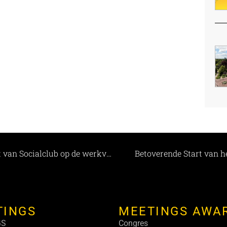
Meer werkplezier en verbondenheid: De kracht van Socialclub op de werkvloer
Betoverende Start van h
TINGS
MEETINGS AWA
GS
Congres