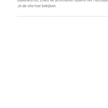
bijeenkomst, zoals de activiteiten tijdens het Hanze
Je de site
hier
bekijken.