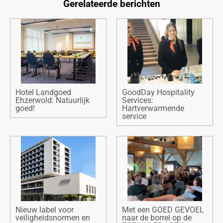
Gerelateerde berichten
Hotel Landgoed
GoodDay Hospitality
Ehzerwold: Natuurlijk
Services:
goed!
Hartverwarmende
service
Nieuw label voor
Met een GOED GEVOEL
veiligheidsnormen en
naar de borrel op de