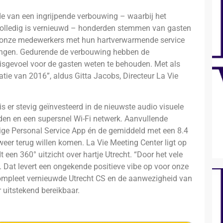
jde van een ingrijpende verbouwing – waarbij het
 volledig is vernieuwd – honderden stemmen van gasten
dat onze medewerkers met hun hartverwarmende service
rengen. Gedurende de verbouwing hebben de
isgevoel voor de gasten weten te behouden. Met als
tie van 2016”, aldus Gitta Jacobs, Directeur La Vie
 is er stevig geïnvesteerd in de nieuwste audio visuele
en en een supersnel Wi-Fi netwerk. Aanvullende
ndige Personal Service App én de gemiddeld met een 8.4
weer terug willen komen. La Vie Meeting Center ligt op
en 360° uitzicht over hartje Utrecht. “Door het vele
’. Dat levert een ongekende positieve vibe op voor onze
compleet vernieuwde Utrecht CS en de aanwezigheid van
 uitstekend bereikbaar.