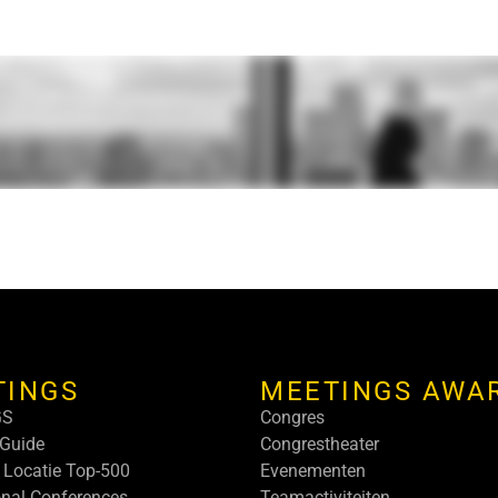
TINGS
MEETINGS AWA
GS
Congres
Guide
Congrestheater
 Locatie Top-500
Evenementen
onal Conferences
Teamactiviteiten