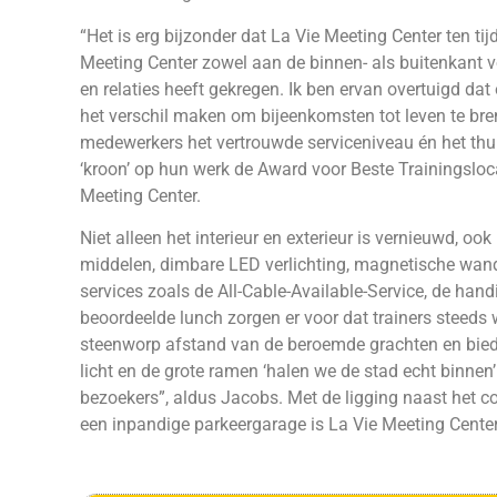
“Het is erg bijzonder dat La Vie Meeting Center ten ti
Meeting Center zowel aan de binnen- als buitenkant
en relaties heeft gekregen. Ik ben ervan overtuigd 
het verschil maken om bijeenkomsten tot leven te b
medewerkers het vertrouwde serviceniveau én het thu
‘kroon’ op hun werk de Award voor Beste Trainingsloca
Meeting Center.
Niet alleen het interieur en exterieur is vernieuwd, ook
middelen, dimbare LED verlichting, magnetische wand
services zoals de All-Cable-Available-Service, de ha
beoordeelde lunch zorgen er voor dat trainers steeds 
steenworp afstand van de beroemde grachten en biedt e
licht en de grote ramen ‘halen we de stad echt binnen
bezoekers”, aldus Jacobs. Met de ligging naast het 
een inpandige parkeergarage is La Vie Meeting Center