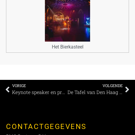
Het Bierkasteel
VORIGE
VOLGENDE
Keynote speaker en presentatietrainer Pieter Frijters: ‘Ontwikkel het lef om te durven kijken’
De Tafel van Den Haag “we vormen één team”
CONTACTGEGEVENS