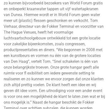
zo kunnen bijvoorbeeld bezoekers van World Forum gratis
en onbeperkt kraanwater tappen uit vijf watertapkranen
van Dunea. Hiermee wordt er in World Forum geen water
meer uit (plastic) flessen geschonken en verkocht. Tom
Verhaar, directeur van de Fokker Terminal en voorzitter van
The Hague Venues, heeft het voormalige
luchtvaartschoolgebouw ontwikkeld tot een grote locatie
voor zakelijke bijeenkomsten, zoals congressen,
productpresentaties en diners. “We begonnen in 2008 met
een kunstbeurs en vormen nu één van de grotere locaties
van Den Haag”, vertelt Tom. “Snel schakelen is één van
onze belangrijkste troeven. Onze grote hangar geeft alle
ruimte voor fl exibiliteit om iedere gewenste setting te
realiseren en zo kunnen we ervoor zorgen dat onze klanten
zich altijd prettig voelen. De klant heeft een idee en wij
geven dit idee vorm. Een uitnodiging voor een ander event
is voor ons een mogelijkheid de klant te laten zien wat er bij
ons mogelijk is.” Naast de hangar beschikt de Fokker
Terminal over achttien subzalen, die kunnen worden