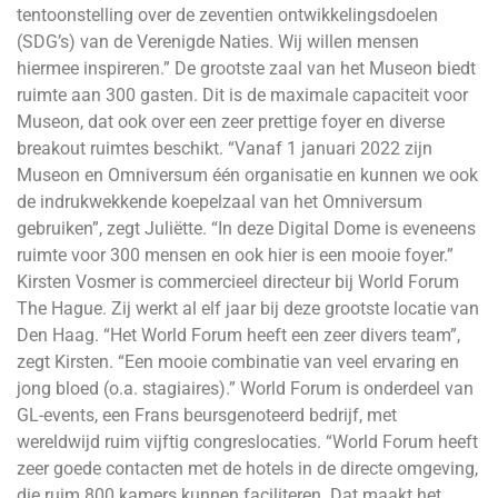
tentoonstelling over de zeventien ontwikkelingsdoelen
(SDG’s) van de Verenigde Naties. Wij willen mensen
hiermee inspireren.” De grootste zaal van het Museon biedt
ruimte aan 300 gasten. Dit is de maximale capaciteit voor
Museon, dat ook over een zeer prettige foyer en diverse
breakout ruimtes beschikt. “Vanaf 1 januari 2022 zijn
Museon en Omniversum één organisatie en kunnen we ook
de indrukwekkende koepelzaal van het Omniversum
gebruiken”, zegt Juliëtte. “In deze Digital Dome is eveneens
ruimte voor 300 mensen en ook hier is een mooie foyer.”
Kirsten Vosmer is commercieel directeur bij World Forum
The Hague. Zij werkt al elf jaar bij deze grootste locatie van
Den Haag. “Het World Forum heeft een zeer divers team”,
zegt Kirsten. “Een mooie combinatie van veel ervaring en
jong bloed (o.a. stagiaires).” World Forum is onderdeel van
GL-events, een Frans beursgenoteerd bedrijf, met
wereldwijd ruim vijftig congreslocaties. “World Forum heeft
zeer goede contacten met de hotels in de directe omgeving,
die ruim 800 kamers kunnen faciliteren. Dat maakt het