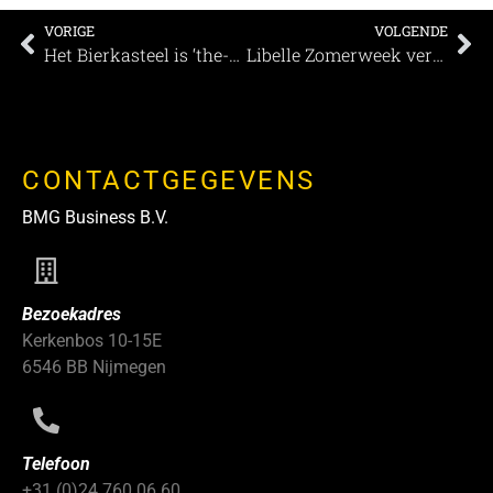
VORIGE
VOLGENDE
Het Bierkasteel is ‘the-place-to-be’
Libelle Zomerweek verhuist dit jaar naar Expo Haarlemmermeer
CONTACTGEGEVENS
BMG Business B.V.
Bezoekadres
Kerkenbos 10-15E
6546 BB Nijmegen
Telefoon
+31 (0)24 760 06 60