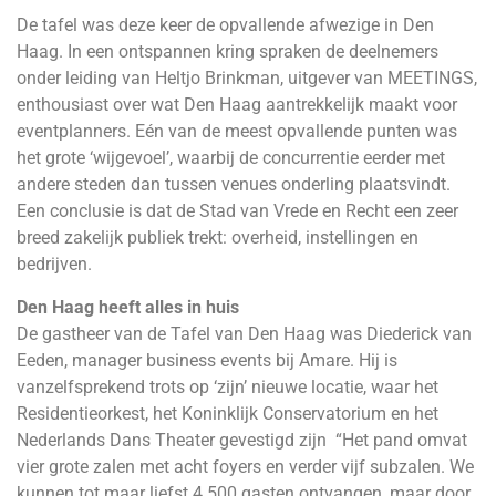
De tafel was deze keer de opvallende afwezige in Den
Haag. In een ontspannen kring spraken de deelnemers
onder leiding van Heltjo Brinkman, uitgever van MEETINGS,
enthousiast over wat Den Haag aantrekkelijk maakt voor
eventplanners. Eén van de meest opvallende punten was
het grote ‘wijgevoel’, waarbij de concurrentie eerder met
andere steden dan tussen venues onderling plaatsvindt.
Een conclusie is dat de Stad van Vrede en Recht een zeer
breed zakelijk publiek trekt: overheid, instellingen en
bedrijven.
Den Haag heeft alles in huis
De gastheer van de Tafel van Den Haag was Diederick van
Eeden, manager business events bij Amare. Hij is
vanzelfsprekend trots op ‘zijn’ nieuwe locatie, waar het
Residentieorkest, het Koninklijk Conservatorium en het
Nederlands Dans Theater gevestigd zijn “Het pand omvat
vier grote zalen met acht foyers en verder vijf subzalen. We
kunnen tot maar liefst 4.500 gasten ontvangen, maar door