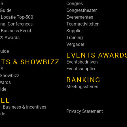
GS
Congres
Guide
Congrestheater
 Locatie Top-500
Evenementen
onal Conferences
Teamactiviteiten
 Business Event
Supplier
s® Awards
Training
Vergader
uide
EVENTS AWARD
TS & SHOWBIZZ
Eventsbedrijven
GS
Eventssupplier
 Showbizz
RANKING
wards
Meetingssterren
ide
VEL
 Business & Incentives
Privacy Statement
ide