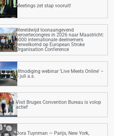
Meetings zet stap vooruit!
Wereldwijd toonaangevend
beroertecongres in 2026 naar Maastricht:
5000 internationale deelnemers
verwelkomd op European Stroke
Organisation Conference
Uitnodiging webinar ‘Live Meets Online’ –
5 juli a.s.
Visit Bruges Convention Bureau is volop
actief
Dora Tuynman — Parijs, New York,