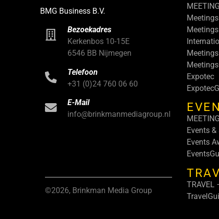
MEETIN
BMG Business B.V.
Meetings
Meetings
Bezoekadres
Internati
Kerkenbos 10-15E
Meetings
6546 BB Nijmegen
Meeting
Telefoon
Expotec
+31 (0)24 760 06 60
ExpotecG
E-Mail
EVEN
info@brinkmanmediagroup.nl
MEETIN
Events &
Events A
EventsGu
TRA
TRAVEL –
©2026, Brinkman Media Group
TravelGu