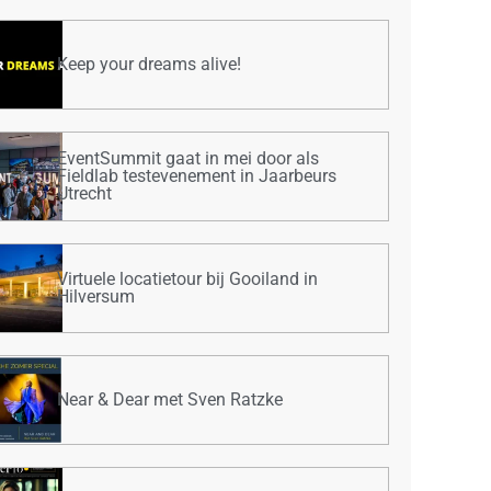
Keep your dreams alive!
EventSummit gaat in mei door als
Fieldlab testevenement in Jaarbeurs
Utrecht
Virtuele locatietour bij Gooiland in
Hilversum
Near & Dear met Sven Ratzke