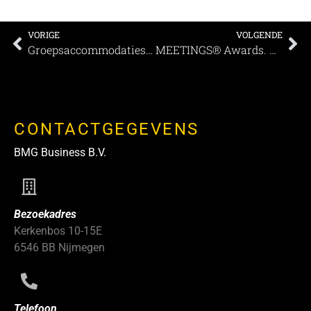
VORIGE
VOLGENDE
Groepsaccommodaties bij Buitengoed Fredeshiem verbouwd
MEETINGS® Awards. De strijd om het goud gaat beginnen
CONTACTGEGEVENS
BMG Business B.V.
Bezoekadres
Kerkenbos 10-15E
6546 BB Nijmegen
Telefoon