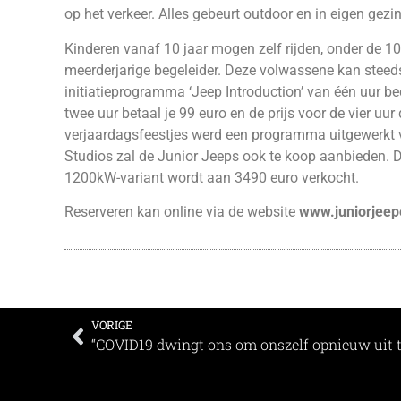
op het verkeer. Alles gebeurt outdoor en in eigen gezi
Kinderen vanaf 10 jaar mogen zelf rijden, onder de 10 
meerderjarige begeleider. Deze volwassene kan steeds 
initiatieprogramma ‘Jeep Introduction’ van één uur bed
twee uur betaal je 99 euro en de prijs voor de vier u
verjaardagsfeestjes werd een programma uitgewerkt 
Studios zal de Junior Jeeps ook te koop aanbieden. D
1200kW-variant wordt aan 3490 euro verkocht.
Reserveren kan online via de website
www.juniorjeep
VORIGE
“COVID19 dwingt ons om onszelf opnieuw uit t