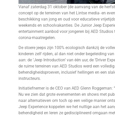
Vanaf zaterdag 31 oktober (de aanvang van de herfst
concept op de terreinen van het Lintse media- en eve
beschikking van jong en oud voor educatieve vrijeti
weekends en schoolvakanties. De Junior Jeep Experie
entertainment aanbod voor jongeren bij AED Studios te
corona-maatregelen.
De stoere jeeps zijn 100% ecologisch dankzij de volle
kinderen zelf rijden, al dan niet onder begeleiding v
aan: de ‘Jeep Introduction’ van één uur, de ‘Driver Ex
de ruime terreinen van AED Studios werd een volledig 
behendigheidsproeven, inclusief hellingen en een sla
instructeurs.
Initiatiefnemer is de CEO van AED Glenn Roggeman: “
Nu we zien dat grote evenementen en shows met publ
naar alternatieven om toch op een veilige manier ont
Jeep Experience koppelen we het nuttige aan het aan
behendigheid en leren ze gedisciplineerd omgaan met