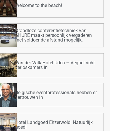
Welcome to the beach!
Draadloze conferentietechniek van
SHURE maakt persoonlijk vergaderen
met voldoende afstand mogelijk.
Van der Valk Hotel Uden – Veghel richt
verloskamers in
Belgische eventprofessionals hebben er
vertrouwen in
Hotel Landgoed Ehzerwold: Natuurlijk
goed!