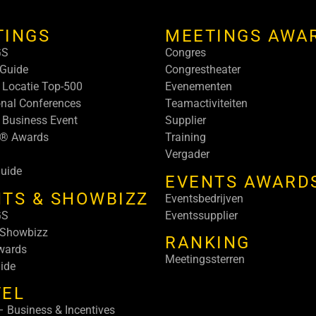
TINGS
MEETINGS AWA
GS
Congres
Guide
Congrestheater
 Locatie Top-500
Evenementen
onal Conferences
Teamactiviteiten
 Business Event
Supplier
s® Awards
Training
Vergader
uide
EVENTS AWARD
TS & SHOWBIZZ
Eventsbedrijven
GS
Eventssupplier
 Showbizz
RANKING
wards
Meetingssterren
ide
VEL
 Business & Incentives