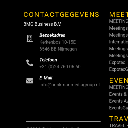
CONTACTGEGEVENS
MEE
MEETIN
BMG Business B.V.
Meetings
Meetings
Bezoekadres
Internati
Kerkenbos 10-15E
Meetings
6546 BB Nijmegen
Meeting
Telefoon
Expotec
+31 (0)24 760 06 60
ExpotecG
E-Mail
EVEN
info@brinkmanmediagroup.nl
MEETIN
Events &
Events A
EventsGu
TRA
TRAVEL –