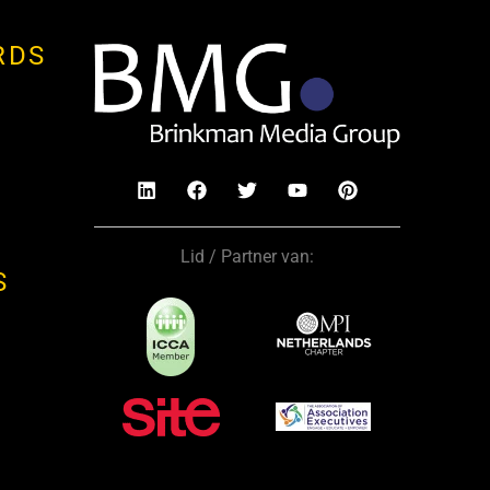
RDS
Lid / Partner van:
S