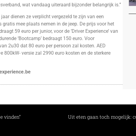
nsverband, wat vandaag uiteraard bijzonder belangrijk is.”
jaar dienen ze verplicht vergezeld te zijn van een
gratis mee plaats nemen in de jeep. De prijs voor het
raagt 59 euro per junior, voor de ‘Driver Experience’ van
ur durende ‘Bootcamp’ bedraagt 150 euro. Voor
van 2u30 dat 80 euro per persoon zal kosten. AED
e 800kW- versie zal 2990 euro kosten en de sterkere
experience.be
e vinden”