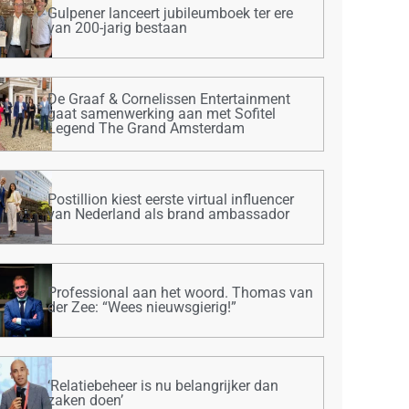
Gulpener lanceert jubileumboek ter ere
van 200-jarig bestaan
De Graaf & Cornelissen Entertainment
gaat samenwerking aan met Sofitel
Legend The Grand Amsterdam
Postillion kiest eerste virtual influencer
van Nederland als brand ambassador
Professional aan het woord. Thomas van
der Zee: “Wees nieuwsgierig!”
‘Relatiebeheer is nu belangrijker dan
zaken doen’