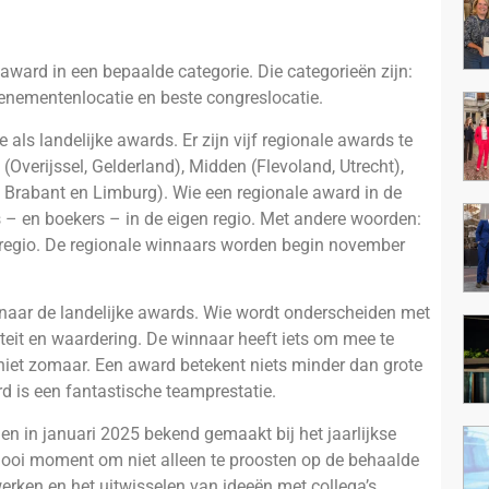
award in een bepaalde categorie. Die categorieën zijn:
evenementenlocatie en beste congreslocatie.
als landelijke awards. Er zijn vijf regionale awards te
(Overijssel, Gelderland), Midden (Flevoland, Utrecht),
 Brabant en Limburg). Wie een regionale award in de
 – en boekers – in de eigen regio. Met andere woorden:
n regio. De regionale winnaars worden begin november
 naar de landelijke awards. Wie wordt onderscheiden met
teit en waardering. De winnaar heeft iets om mee te
niet zomaar. Een award betekent niets minder dan grote
d is een fantastische teamprestatie.
en in januari 2025 bekend gemaakt bij het jaarlijkse
mooi moment om niet alleen te proosten op de behaalde
erken en het uitwisselen van ideeën met collega’s.