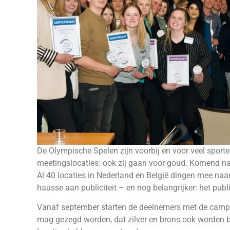
De Olympische Spelen zijn voorbij en voor veel sporte
meetingslocaties: ook zij gaan voor goud. Komend n
Al 40 locaties in Nederland en België dingen mee naa
hausse aan publiciteit – en nog belangrijker: het publ
Vanaf september starten de deelnemers met de campag
mag gezegd worden, dat zilver en brons ook worden 