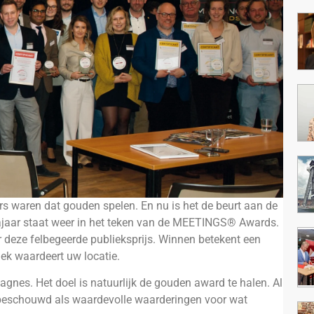
rs waren dat gouden spelen. En nu is het de beurt aan de
ajaar staat weer in het teken van de MEETINGS® Awards.
r deze felbegeerde publieksprijs. Winnen betekent een
iek waardeert uw locatie.
nes. Het doel is natuurlijk de gouden award te halen. Al
beschouwd als waardevolle waarderingen voor wat