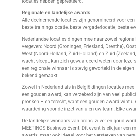
locaties hebben gepresteerd.
Regionale en landelijke awards
Alle deelnemende locaties zijn genomineerd voor een 
beste trainingslocatie, beste vergaderlocatie, beste 
Nederlandse locaties dingen mee naar zowel regionale 
vergeven: Noord (Groningen, Friesland, Drenthe), Oost 
West (Noord-Holland, Zuid-Holland) en Zuid (Zeeland,
wacht sleept, kan zich gewaardeerd weten door lezers
een regionale winnaar is stevig geworteld in de eige
bekend gemaakt.
Zowel in Nederland als in België dingen locaties mee
een gouden award, kan verzekerd zijn van veel publici
pronken – en terecht, want een gouden award wint u 
waardering voor de inzet van u én uw team. Elke awar
De landelijke winnaars van brons, zilver en goud word
MEETINGS Business Event. Dit event is elk jaar een 
awards, maar ook ideaal voor het versterken van netw