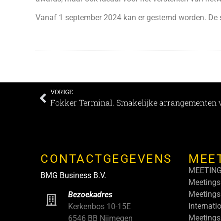
Vanaf 1 september 2024 kan er gestemd worden. De s
VORIGE
Fokker Terminal. Smakelijke arrangementen v
CONTACTGEGEVENS
MEE
MEETIN
BMG Business B.V.
Meetings
Meetings
Bezoekadres
Internati
Kerkenbos 10-15E
Meetings
6546 BB Nijmegen