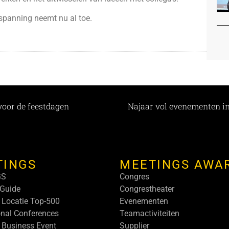
panning neemt nu al toe.
oor de feestdagen
Najaar vol evenementen i
TINGS
MEETINGS AWA
GS
Congres
Guide
Congrestheater
 Locatie Top-500
Evenementen
onal Conferences
Teamactiviteiten
 Business Event
Supplier