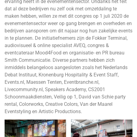
ervaring heeft in de evenementensector. Ondanks het feit
dat al deze bedrijven nu zelf ook met omzetdaling te
maken hebben, willen ze met dit congres op 1 juli 2020 de
evenementensector weer op gang brengen en overheden en
bedrijven aansporen om dit najaar nog hun zakelijke events
in te plannen. De initiatiefnemers zijn de Fokker Terminal,
audiovisueel & online specialist AVEQ, congres &
eventcateraar Mood4Food en organisatie- en PR bureau
Smith Communicatie. Diverse partners hebben zich
inmiddels belangeloos aangesloten zoals het Nederlands
Debat Instituut, Kronenburg Hospitality & Event Staff,
Events.nl, Maessen Tenten, Eventbranche.nl,
Livecommunity.nl, Speakers Academy, CS2001
Schoonmaakdiensten, Veilig op 1, David van Schie party
rental, Colorworks, Creative Colors, Van der Maarel
Eventstyling en Artistic Productions.