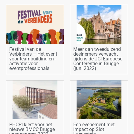
Festival van de
Meer dan tweeduizend
Verbinders – Hét event
deelnemers verwacht
voor teambuilding en -
tijdens de JCI Europese
activatie voor
Conferentie in Brugge
eventprofessionals
(juni 2022)
PHCPI kiest voor het
Een evenement met
nieuwe BMCC Brugge
impact op Slot