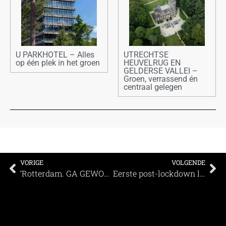
U PARKHOTEL – Alles
UTRECHTSE
op één plek in het groen
HEUVELRUG EN
GELDERSE VALLEI –
Groen, verrassend én
centraal gelegen
VORIGE
VOLGENDE
‘Rotterdam. GA GEWOON ZELF.’
Eerste post-lockdown livecongres van Nederland een feit