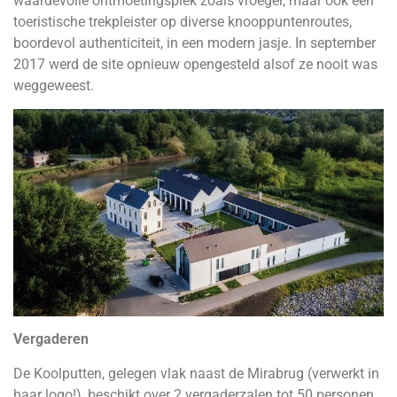
waardevolle ontmoetingsplek zoals vroeger, maar ook een
toeristische trekpleister op diverse knooppuntenroutes,
boordevol authenticiteit, in een modern jasje. In september
2017 werd de site opnieuw opengesteld alsof ze nooit was
weggeweest.
Vergaderen
De Koolputten, gelegen vlak naast de Mirabrug (verwerkt in
haar logo!), beschikt over 2 vergaderzalen tot 50 personen