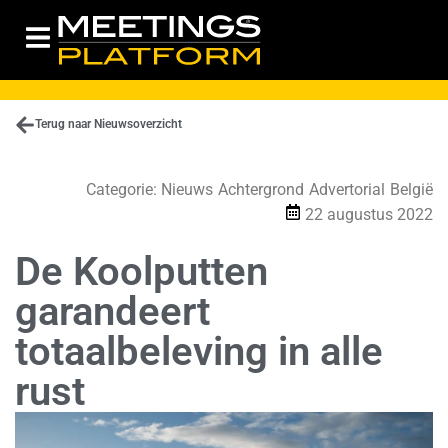
Terug naar Nieuwsoverzicht
Categorie:
Nieuws
Achtergrond
Advertorial
België
22 augustus 2022
De Koolputten
garandeert
totaalbeleving in alle
rust