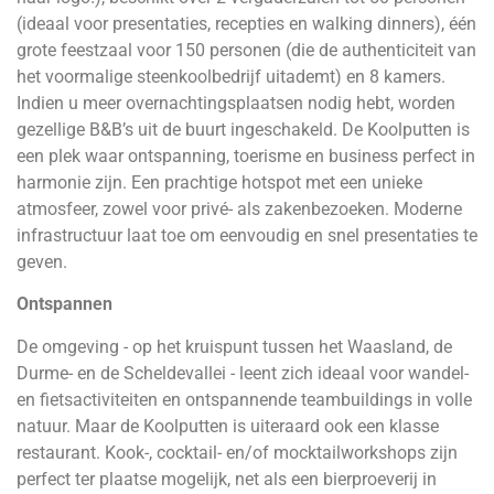
(ideaal voor presentaties, recepties en walking dinners), één
grote feestzaal voor 150 personen (die de authenticiteit van
het voormalige steenkoolbedrijf uitademt) en 8 kamers.
Indien u meer overnachtingsplaatsen nodig hebt, worden
gezellige B&B’s uit de buurt ingeschakeld. De Koolputten is
een plek waar ontspanning, toerisme en business perfect in
harmonie zijn. Een prachtige hotspot met een unieke
atmosfeer, zowel voor privé- als zakenbezoeken. Moderne
infrastructuur laat toe om eenvoudig en snel presentaties te
geven.
Ontspannen
De omgeving - op het kruispunt tussen het Waasland, de
Durme- en de Scheldevallei - leent zich ideaal voor wandel-
en fietsactiviteiten en ontspannende teambuildings in volle
natuur. Maar de Koolputten is uiteraard ook een klasse
restaurant. Kook-, cocktail- en/of mocktailworkshops zijn
perfect ter plaatse mogelijk, net als een bierproeverij in