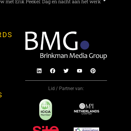
ew met Erik Peekel: Dag en nacht aan het werk
RDS
Lid / Partner van:
S