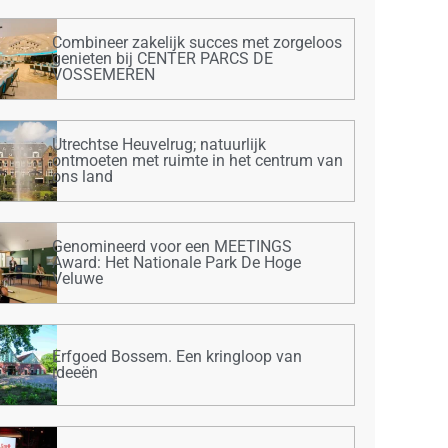
Combineer zakelijk succes met zorgeloos
genieten bij CENTER PARCS DE
VOSSEMEREN
Utrechtse Heuvelrug; natuurlijk
ontmoeten met ruimte in het centrum van
ons land
Genomineerd voor een MEETINGS
Award: Het Nationale Park De Hoge
Veluwe
Erfgoed Bossem. Een kringloop van
ideeën