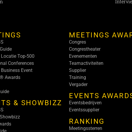
um
Intervi
TINGS
MEETINGS AWA
GS
Congres
Guide
Congrestheater
 Locatie Top-500
Evenementen
onal Conferences
Teamactiviteiten
 Business Event
Supplier
s® Awards
Training
Vergader
uide
EVENTS AWARD
TS & SHOWBIZZ
Eventsbedrijven
GS
Eventssupplier
 Showbizz
RANKING
wards
Meetingssterren
ide