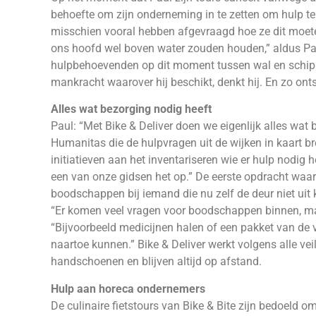
behoefte om zijn onderneming in te zetten om hulp te 
misschien vooral hebben afgevraagd hoe ze dit moete
ons hoofd wel boven water zouden houden,” aldus Pa
hulpbehoevenden op dit moment tussen wal en schip va
mankracht waarover hij beschikt, denkt hij. En zo ontst
Alles wat bezorging nodig heeft
Paul: “Met Bike & Deliver doen we eigenlijk alles wat
Humanitas die de hulpvragen uit de wijken in kaart bre
initiatieven aan het inventariseren wie er hulp nodig
een van onze gidsen het op.” De eerste opdracht waa
boodschappen bij iemand die nu zelf de deur niet uit 
“Er komen veel vragen voor boodschappen binnen, ma
“Bijvoorbeeld medicijnen halen of een pakket van de 
naartoe kunnen.” Bike & Deliver werkt volgens alle ve
handschoenen en blijven altijd op afstand.
Hulp aan horeca ondernemers
De culinaire fietstours van Bike & Bite zijn bedoeld 