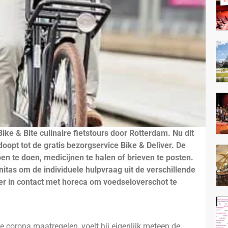
ike & Bite culinaire fietstours door Rotterdam. Nu dit
gedoopt tot de gratis bezorgservice Bike & Deliver. De
en te doen, medicijnen te halen of brieven te posten.
tas om de individuele hulpvraag uit de verschillende
iver in contact met horeca om voedseloverschot te
 corona maatregelen, voelt hij eigenlijk meteen de