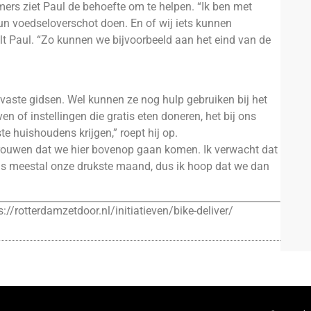
mers ziet Paul de behoefte om te helpen. “Ik ben met
hun voedseloverschot doen. En of wij iets kunnen
telt Paul. “Zo kunnen we bijvoorbeeld aan het eind van de
vaste gidsen. Wel kunnen ze nog hulp gebruiken bij het
en of instellingen die gratis eten doneren, het bij ons
te huishoudens krijgen,” roept hij op.
rtrouwen dat we hier bovenop gaan komen. Ik verwacht dat
is meestal onze drukste maand, dus ik hoop dat we dan
s://rotterdamzetdoor.nl/initiatieven/bike-deliver/