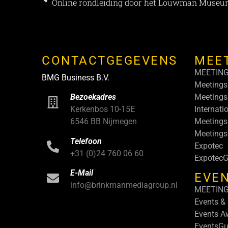
Online rondleiding door het Louwman Muse
CONTACTGEGEVENS
MEE
MEETIN
BMG Business B.V.
Meetings
Meetings
Bezoekadres
Internati
Kerkenbos 10-15E
Meetings
6546 BB Nijmegen
Meeting
Telefoon
Expotec
+31 (0)24 760 06 60
ExpotecG
E-Mail
EVEN
info@brinkmanmediagroup.nl
MEETIN
Events &
Events A
EventsGu