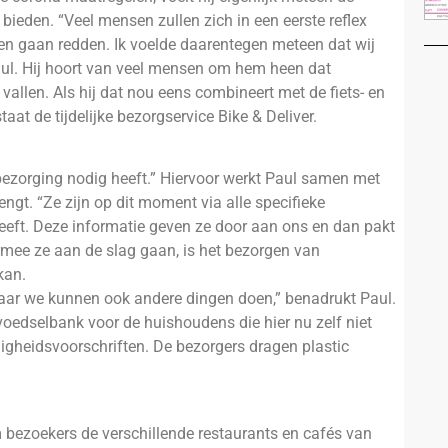
bieden. “Veel mensen zullen zich in een eerste reflex
n gaan redden. Ik voelde daarentegen meteen dat wij
ul. Hij hoort van veel mensen om hem heen dat
llen. Als hij dat nou eens combineert met de fiets- en
aat de tijdelijke bezorgservice Bike & Deliver.
 bezorging nodig heeft.” Hiervoor werkt Paul samen met
ngt. “Ze zijn op dit moment via alle specifieke
 heeft. Deze informatie geven ze door aan ons en dan pakt
rmee ze aan de slag gaan, is het bezorgen van
kan.
ar we kunnen ook andere dingen doen,” benadrukt Paul.
voedselbank voor de huishoudens die hier nu zelf niet
iligheidsvoorschriften. De bezorgers dragen plastic
om bezoekers de verschillende restaurants en cafés van