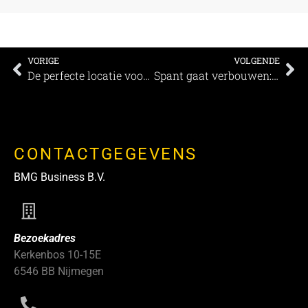
VORIGE
VOLGENDE
De perfecte locatie voor uw event vindt u bij TAQA Theater De Vest
Spant gaat verbouwen: grote theaterzaal krijgt metamorfose
CONTACTGEGEVENS
BMG Business B.V.
Bezoekadres
Kerkenbos 10-15E
6546 BB Nijmegen