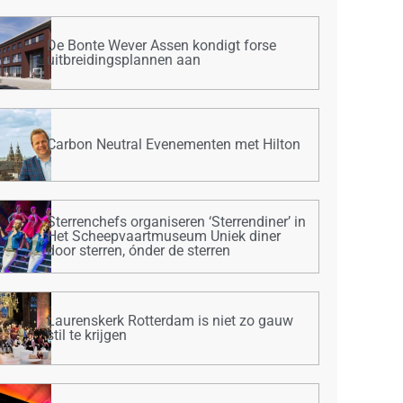
De Bonte Wever Assen kondigt forse
uitbreidingsplannen aan
Carbon Neutral Evenementen met Hilton
Sterrenchefs organiseren ‘Sterrendiner’ in
Het Scheepvaartmuseum Uniek diner
door sterren, ónder de sterren
Laurenskerk Rotterdam is niet zo gauw
stil te krijgen