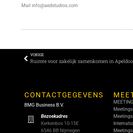
Mail
info@aedstudios.com
VORIGE
Ruimte voor zakelijk samenkomen in Apeldoo
CONTACTGEGEVENS
MEE
MEETIN
BMG Business B.V.
Meetings
Meetings
Bezoekadres
Internati
Kerkenbos 10-15E
Meetings
6546 BB Nijmegen