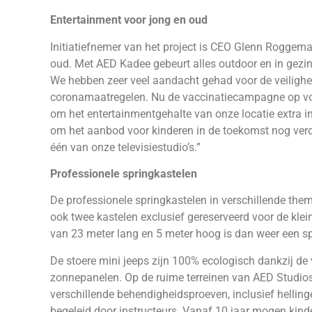
Entertainment voor jong en oud
Initiatiefnemer van het project is CEO Glenn Roggema
oud. Met AED Kadee gebeurt alles outdoor en in gezin
We hebben zeer veel aandacht gehad voor de veilighei
coronamaatregelen. Nu de vaccinatiecampagne op voll
om het entertainmentgehalte van onze locatie extra in
om het aanbod voor kinderen in de toekomst nog verder 
één van onze televisiestudio’s.”
Professionele springkastelen
De professionele springkastelen in verschillende them
ook twee kastelen exclusief gereserveerd voor de klei
van 23 meter lang en 5 meter hoog is dan weer een s
De stoere mini jeeps zijn 100% ecologisch dankzij de 
zonnepanelen. Op de ruime terreinen van AED Studios 
verschillende behendigheidsproeven, inclusief hellin
begeleid door instructeurs. Vanaf 10 jaar mogen kinder