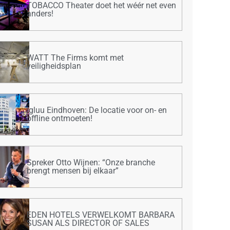
TOBACCO Theater doet het wéér net even
anders!
WATT The Firms komt met
veiligheidsplan
Igluu Eindhoven: De locatie voor on- en
offline ontmoeten!
Spreker Otto Wijnen: “Onze branche
brengt mensen bij elkaar”
EDEN HOTELS VERWELKOMT BARBARA
SUSAN ALS DIRECTOR OF SALES