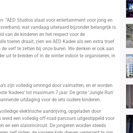
n: “AED Studios staat voor entertainment voor jong en
sverband, wat vandaag uiteraard bijzonder belangrijk is.
d van de kinderen en het respect voor de
e toeren draait, zien we AED Kadee als een extra troef
 de verf te zetten bij onze buren. We denken er ook aan
uit te breiden of in de winter indoor te organiseren, in
a’s zijn volledig omringd door valmatten, en er worden
nste ‘kadees’ tot maximum 7 jaar. De grote ‘Jungle Run’
pannende uitdaging voor de iets oudere kinderen.
volledige elektrische aandrijving, opgeladen door
werd een volledig off-road parcours uitgestippeld voor
gen en een slalomcircuit. De jongeren worden steeds
en zelf rijden, de jongere kids dienen vergezeld te zijn