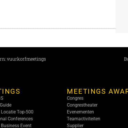
rn: vuurkorfmeetings
B
TINGS
MEETINGS AWA
GS
Congres
Guide
Congrestheater
 Locatie Top-500
Evenementen
onal Conferences
Teamactiviteiten
 Business Event
Supplier