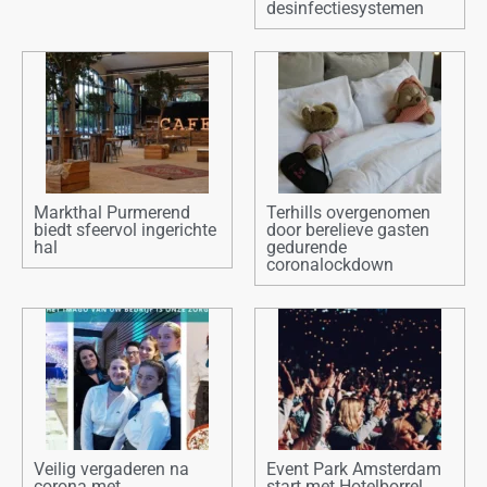
desinfectiesystemen
Markthal Purmerend
Terhills overgenomen
biedt sfeervol ingerichte
door berelieve gasten
hal
gedurende
coronalockdown
Veilig vergaderen na
Event Park Amsterdam
corona met
start met Hotelborrel