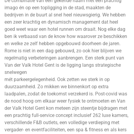
De combinatie van een gekende naam met een prachtig
imago én op een topligging in de stad, maakten de
bedrijven in de buurt al snel heel nieuwsgierig. We hebben
een zeer krachtig en dynamisch management dat heel
goed weet waar een hotel runnen om draait. Nog elke dag
ben ik verbaasd van de know how waarover ze beschikken
en welke ze zelf hebben opgebouwd doorheen de jaren.
Rome is niet in een dag gebouwd, zo ook hier blijven we
regelmatig verbeteringen aanbrengen. Een sterk punt van
Van der Valk Hotel Gent is de ligging langs strategische
snelwegen
mét parkeergelegenheid. Ook zetten we sterk in op
duurzaamheid. Zo mikken we binnenkort op extra
laadpalen, zodat de toekomst verzekerd is. Post-covid was
de nood hoog om elkaar weer fysiek te ontmoeten en Van
der Valk Hotel Gent kon meteen zijn steentje bijdragen met
een prachtig full-service concept inclusief 262 luxe kamers,
verschillende F&B outlets, een volledige verdieping met
vergader- en eventfaciliteiten, een spa & fitness en als kers