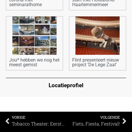
seminarathome
Haarlemmermeer
Jou* hebben we nog het
Flint presenteert nieuw
meest gemist
project ’De Lege Zaal’
Locatieprofiel
VORIGE
VOLGENDE
Tobacco Theater: Eerste locatie met lokale urban wijnen
Fiets, Fiesta, Festival!