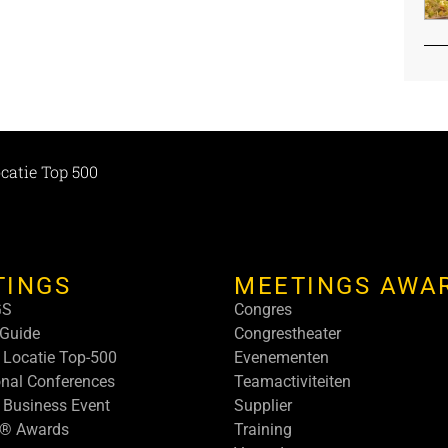
catie Top 500
TINGS
MEETINGS AWA
GS
Congres
Guide
Congrestheater
 Locatie Top-500
Evenementen
onal Conferences
Teamactiviteiten
 Business Event
Supplier
s® Awards
Training