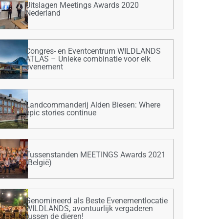
Uitslagen Meetings Awards 2020
Nederland
Congres- en Eventcentrum WILDLANDS
ATLAS – Unieke combinatie voor elk
evenement
Landcommanderij Alden Biesen: Where
epic stories continue
Tussenstanden MEETINGS Awards 2021
(België)
Genomineerd als Beste Evenementlocatie
WILDLANDS, avontuurlijk vergaderen
tussen de dieren!