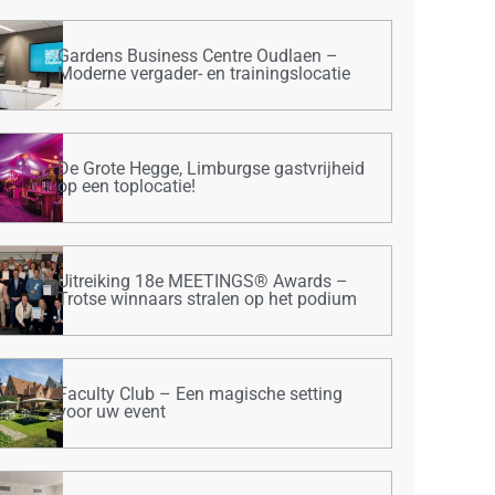
Gardens Business Centre Oudlaen –
Moderne vergader- en trainingslocatie
De Grote Hegge, Limburgse gastvrijheid
op een toplocatie!
Uitreiking 18e MEETINGS® Awards –
Trotse winnaars stralen op het podium
Faculty Club – Een magische setting
voor uw event