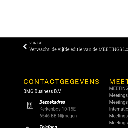
VORIGE
Verwacht: de vijfde editie van de MEETINGS Lo
CONTACTGEGEVENS
MEE
MEETIN
BMG Business B.V.
Meetings
Meetings
Bezoekadres
Internati
Kerkenbos 10-15E
Meetings
6546 BB Nijmegen
Meeting
Telefoon