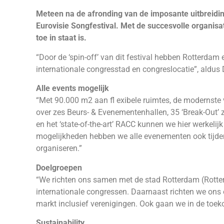
Meteen na de afronding van de imposante uitbreidi
Eurovisie Songfestival. Met de succesvolle organisa
toe in staat is.
“Door de ‘spin-off’ van dit festival hebben Rotterdam
internationale congresstad en congreslocatie”, aldus 
Alle events mogelijk
“Met 90.000 m2 aan fl exibele ruimtes, de modernste v
over zes Beurs- & Evenementenhallen, 35 ‘Break-Out’ 
en het ‘state-of-the-art’ RACC kunnen we hier werkelij
mogelijkheden hebben we alle evenementen ook tijd
organiseren.”
Doelgroepen
“We richten ons samen met de stad Rotterdam (Rotter
internationale congressen. Daarnaast richten we ons o
markt inclusief verenigingen. Ook gaan we in de toek
Sustainability