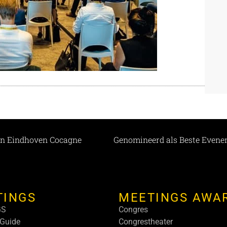
man Eindhoven Cocagne
TINGS
MEETINGS AWA
GS
Congres
Guide
Congrestheater