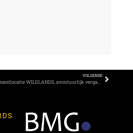
VOLGENDE
Genomineerd als Beste Evenementlocatie WILDLANDS, avontuurlijk vergaderen tussen de dieren!
RDS