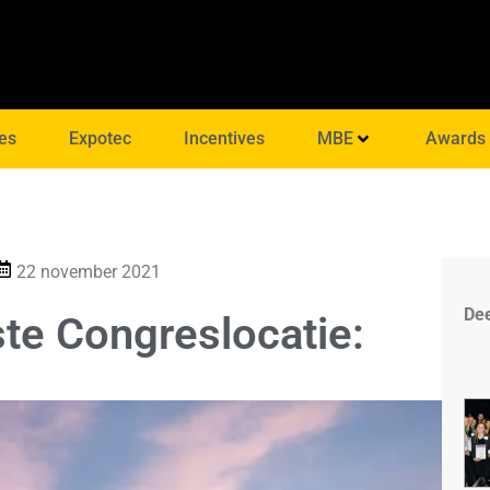
es
Expotec
Incentives
MBE
Awards
22 november 2021
Dee
te Congreslocatie: