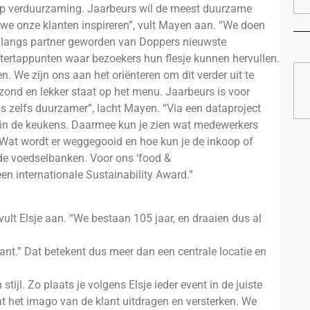
op verduurzaming. Jaarbeurs wil de meest duurzame
 we onze klanten inspireren”, vult Mayen aan. “We doen
onlangs partner geworden van Doppers nieuwste
ertappunten waar bezoekers hun flesje kunnen hervullen.
n. We zijn ons aan het oriënteren om dit verder uit te
zond en lekker staat op het menu. Jaarbeurs is voor
is zelfs duurzamer”, lacht Mayen. “Via een dataproject
n in de keukens. Daarmee kun je zien wat medewerkers
 Wat wordt er weggegooid en hoe kun je de inkoop of
e voedselbanken. Voor ons ‘food &
 internationale Sustainability Award.”
vult Elsje aan. “We bestaan 105 jaar, en draaien dus al
lant.” Dat betekent dus meer dan een centrale locatie en
ijl. Zo plaats je volgens Elsje ieder event in de juiste
aat het imago van de klant uitdragen en versterken. We