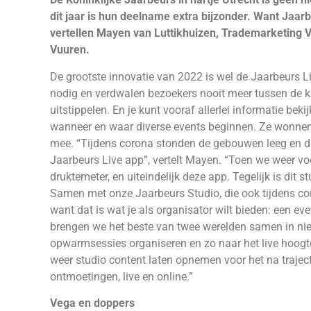
dit jaar is hun deelname extra bijzonder. Want
Jaarb
vertellen
Mayen van Luttikhuizen, Trademarketing V
Vuuren.
De grootste innovatie van 2022 is wel de Jaarbeurs 
nodig en verdwalen bezoekers nooit meer tussen de kra
uitstippelen. En je kunt vooraf allerlei informatie bek
wanneer en waar diverse events beginnen. Ze wonnen 
mee. “Tijdens corona stonden de gebouwen leeg en da
Jaarbeurs Live app”, vertelt Mayen. “Toen we weer 
druktemeter, en uiteindelijk deze app. Tegelijk is dit
Samen met onze Jaarbeurs Studio, die ook tijdens co
want dat is wat je als organisator wilt bieden: een even
brengen we het beste van twee werelden samen in ni
opwarmsessies organiseren en zo naar het live hoogte
weer studio content laten opnemen voor het na traject
ontmoetingen, live en online.”
Vega en doppers