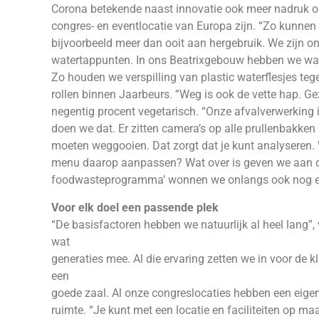
Corona betekende naast innovatie ook meer nadruk 
congres- en eventlocatie van Europa zijn. “Zo kunnen
bijvoorbeeld meer dan ooit aan hergebruik. We zijn 
watertappunten. In ons Beatrixgebouw hebben we wat
Zo houden we verspilling van plastic waterflesjes tege
rollen binnen Jaarbeurs. ”Weg is ook de vette hap. Ge
negentig procent vegetarisch. “Onze afvalverwerking 
doen we dat. Er zitten camera’s op alle prullenbakke
moeten weggooien. Dat zorgt dat je kunt analyseren.
menu daarop aanpassen? Wat over is geven we aan d
foodwasteprogramma’ wonnen we onlangs ook nog een
Voor elk doel een passende plek
“De basisfactoren hebben we natuurlijk al heel lang”, 
wat
generaties mee. Al die ervaring zetten we in voor de k
een
goede zaal. Al onze congreslocaties hebben een eigen st
ruimte. “Je kunt met een locatie en faciliteiten op m