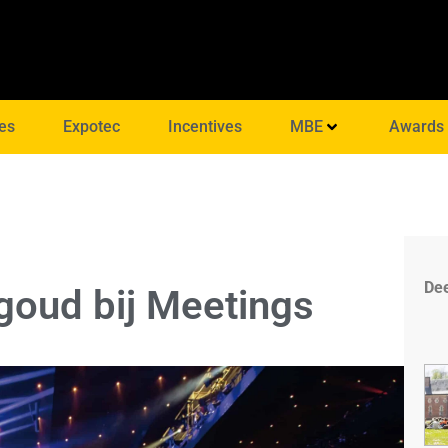
es
Expotec
Incentives
MBE
Awards
Dee
goud bij Meetings