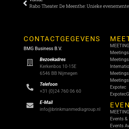
Rabo Theater De Meenthe: Unieke evenemente
CONTACTGEGEVENS
MEE
MEETIN
BMG Business B.V.
Meetings
Meetings
Bezoekadres
Internati
Kerkenbos 10-15E
Meetings
6546 BB Nijmegen
Meeting
Telefoon
Expotec
+31 (0)24 760 06 60
ExpotecG
E-Mail
EVEN
info@brinkmanmediagroup.nl
MEETIN
Events &
Events A