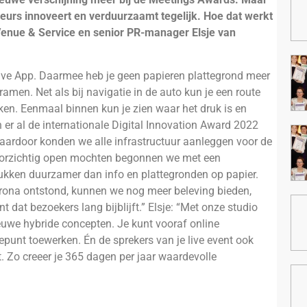
eurs innoveert en verduurzaamt tegelijk. Hoe dat werkt
enue & Service en senior
PR-manager Elsje van
Live App. Daarmee heb je geen papieren plattegrond meer
men. Net als bij navigatie in de auto kun je een route
ijken. Eenmaal binnen kun je zien waar het druk is en
er al de internationale Digital Innovation Award 2022
ardoor konden we alle infrastructuur aanleggen voor de
voorzichtig open mochten begonnen we met een
 stukken duurzamer dan info en plattegronden op papier.
rona ontstond, kunnen we nog meer beleving bieden,
t dat bezoekers lang bijblijft.” Elsje: “Met onze studio
euwe hybride concepten.
Je kunt
vooraf online
punt toewerken. Én de sprekers van je live event ook
. Zo creeer je 365 dagen per jaar waardevolle