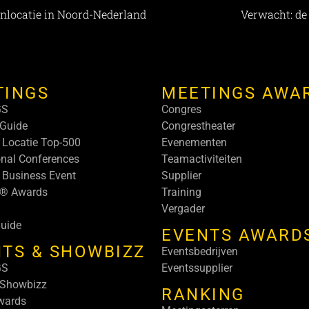
nlocatie in Noord-Nederland
Verwacht: de
TINGS
MEETINGS AWA
GS
Congres
Guide
Congrestheater
 Locatie Top-500
Evenementen
onal Conferences
Teamactiviteiten
 Business Event
Supplier
s® Awards
Training
Vergader
uide
EVENTS AWARD
TS & SHOWBIZZ
Eventsbedrijven
GS
Eventssupplier
 Showbizz
RANKING
wards