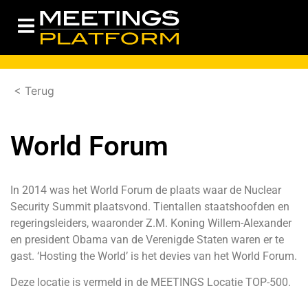
< Terug
World Forum
In 2014 was het World Forum de plaats waar de Nuclear
Security Summit plaatsvond. Tientallen staatshoofden en
regeringsleiders, waaronder Z.M. Koning Willem-Alexander
en president Obama van de Verenigde Staten waren er te
gast. ‘Hosting the World’ is het devies van het World Forum.
Deze locatie is vermeld in de
MEETINGS Locatie TOP-500.