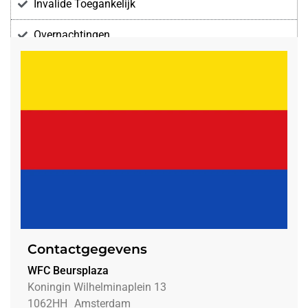
Invalide Toegankelijk
Overnachtingen
Voorzieningen
Contactgegevens
WFC Beursplaza
Koningin Wilhelminaplein 13
1062HH
Amsterdam