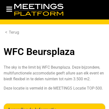
< Terug
WFC Beursplaza
The sky is the limit bij WFC Beursplaza. Deze bijzondere,
multifunctionele accomodatie geeft allure aan elk event en
biedt flexibel in te delen ruimten tot ruim 3.500 m2.
Deze locatie is vermeld in de
MEETINGS Locatie TOP-500.