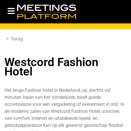
< Terug
Westcord Fashion
Hotel
Het enige Fashion hotel in Nederland, op slechts vijf
minuten lopen van het Vondelpark, biedt goede
accomodatie voor een vergadering of evenement in stijl. In
de moderne zalen van Westcord Fashion Hotel, voorzien
van comfort, internet en uitstekende beeld- en
geluidsapparatuur kan op elk gewenst gezelschap flexibel