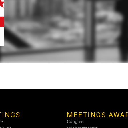
TINGS
MEETINGS AWA
GS
Congres