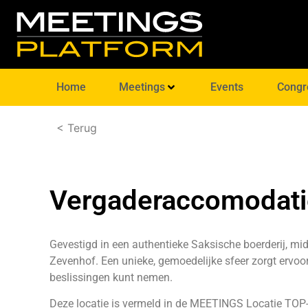
Home
Meetings
Events
Congr
< Terug
Vergaderaccomodati
Gevestigd in een authentieke Saksische boerderij, m
Zevenhof. Een unieke, gemoedelijke sfeer zorgt ervoor 
beslissingen kunt nemen.
Deze locatie is vermeld in de
MEETINGS Locatie TOP