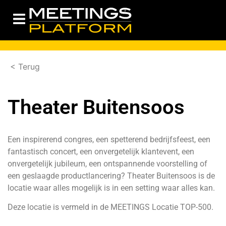
< Terug
Theater Buitensoos
Een inspirerend congres, een spetterend bedrijfsfeest, een
fantastisch concert, een onvergetelijk klantevent, een
onvergetelijk jubileum, een ontspannende voorstelling of
een geslaagde productlancering? Theater Buitensoos is de
locatie waar alles mogelijk is in een setting waar alles kan.
Deze locatie is vermeld in de
MEETINGS Locatie TOP-500
.