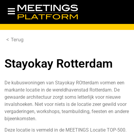
< Terug
Stayokay Rotterdam
De kubuswoningen van Stayokay ROtterdam vormen een
markante locatie in de wereldhavenstad Rotterdam. De
gewaarde architectuur zorgt soms letterlijk voor nieuwe
invalshoeken. Niet voor niets is de locatie zeer gewild voor
vergaderingen, workshops, teambuilding, feesten en andere
bijeenkomsten.
Deze locatie is vermeld in de
MEETINGS Locatie TOP-500.