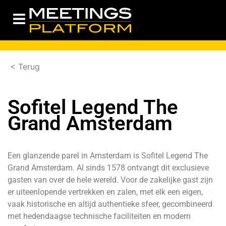
< Terug
Sofitel Legend The
Grand Amsterdam
Een glanzende parel in Amsterdam is Sofitel Legend The
Grand Amsterdam. Al sinds 1578 ontvangt dit exclusieve
gasten van over de hele wereld. Voor de zakelijke gast zijn
er uiteenlopende vertrekken en zalen, met elk een eigen,
vaak historische en altijd authentieke sfeer, gecombineerd
met hedendaagse technische faciliteiten en modern