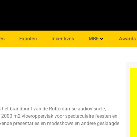
es
Expotec
Incentives
MBE
Awards
s het brandpunt van de Rotterdamse audiovisuele,
edt 2000 m2 vloeroppervlak voor spectaculaire feesten en
ekkende presentaties en modeshows en andere geslaagde