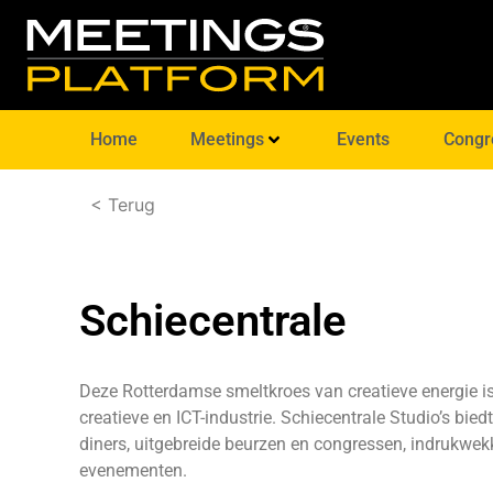
Home
Meetings
Events
Congr
< Terug
Schiecentrale
Deze Rotterdamse smeltkroes van creatieve energie i
creatieve en ICT-industrie. Schiecentrale Studio’s bi
diners, uitgebreide beurzen en congressen, indrukw
evenementen.