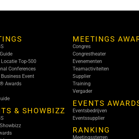
TINGS
MEETINGS AWA
GS
Congres
Guide
Congrestheater
 Locatie Top-500
Evenementen
onal Conferences
Teamactiviteiten
 Business Event
Supplier
s® Awards
Training
Vergader
uide
EVENTS AWARD
TS & SHOWBIZZ
Eventsbedrijven
GS
Eventssupplier
 Showbizz
RANKING
wards
Meetingssterren