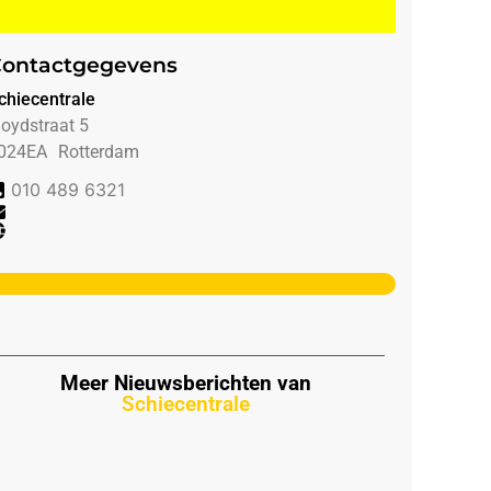
ontactgegevens
chiecentrale
loydstraat 5
024EA
Rotterdam
010 489 6321
Meer Nieuwsberichten van
Schiecentrale