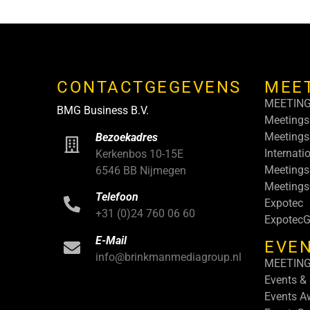
CONTACTGEGEVENS
MEE
MEETIN
BMG Business B.V.
Meetings
Meetings
Bezoekadres
Internati
Kerkenbos 10-15E
Meetings
6546 BB Nijmegen
Meeting
Telefoon
Expotec
+31 (0)24 760 06 60
ExpotecG
E-Mail
EVEN
info@brinkmanmediagroup.nl
MEETIN
Events &
Events A