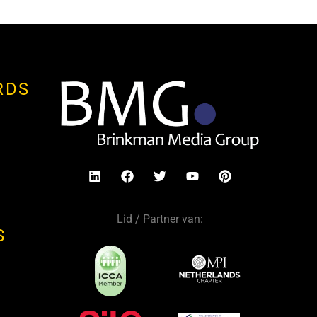
RDS
Lid / Partner van:
S