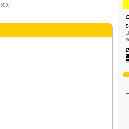
500.
C
S
L
3