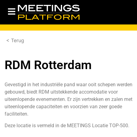
< Terug
RDM Rotterdam
Gevestigd in het industriële pand waar ooit schepen werden
gebouwd, biedt RDM uitstekkende accomodatie voor
uiteenlopende evenementen. Er zijn vertrekken en zalen met
uiteenlopende capaciteiten en voorzien van zeer goede
faciliteiten.
Deze locatie is vermeld in de
MEETINGS Locatie TOP-500.