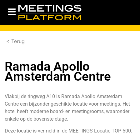
< Terug
Ramada Apollo
Amsterdam Centre
Vlakbij de ringweg A10 is Ramada Apollo Amsterdam
Centre een bijzonder geschikte locatie voor meetings. Het
hotel heeft moderne board- en meetingrooms, waaronder
enkele op de bovenste etage.
Deze locatie is vermeld in de
MEETINGS Locatie TOP-500.