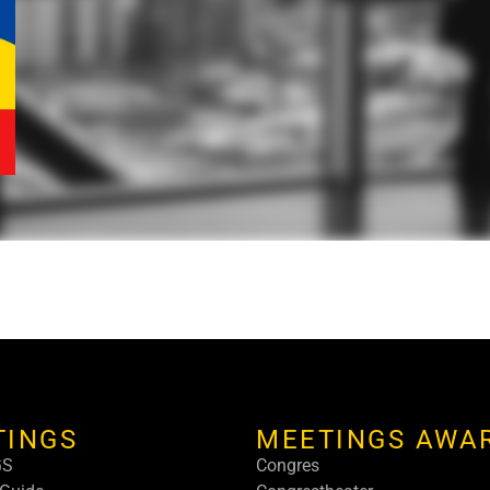
TINGS
MEETINGS AWA
GS
Congres