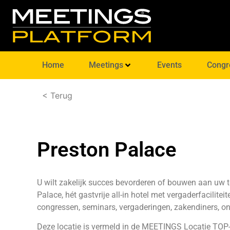
Home
Meetings
Events
Congr
< Terug
Preston Palace
U wilt zakelijk succes bevorderen of bouwen aan uw 
Palace, hét gastvrije all-in hotel met vergaderfacilite
congressen, seminars, vergaderingen, zakendiners, on
Deze locatie is vermeld in de
MEETINGS Locatie TOP