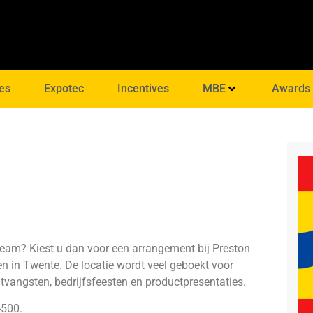
es
Expotec
Incentives
MBE
Awards
team? Kiest u dan voor een arrangement bij Preston
iten in Twente. De locatie wordt veel geboekt voor
tvangsten, bedrijfsfeesten en productpresentaties.
-500
.