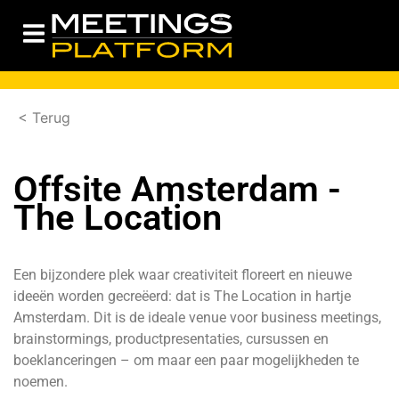
< Terug
Offsite Amsterdam -
The Location
Een bijzondere plek waar creativiteit floreert en nieuwe
ideeën worden gecreëerd: dat is The Location in hartje
Amsterdam. Dit is de ideale venue voor business meetings,
brainstormings, productpresentaties, cursussen en
boeklanceringen – om maar een paar mogelijkheden te
noemen.