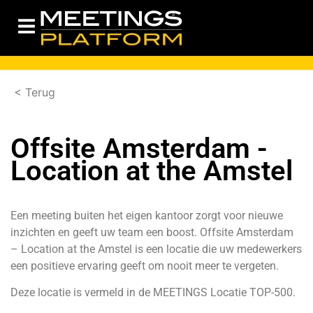
< Terug
Offsite Amsterdam -
Location at the Amstel
Een meeting buiten het eigen kantoor zorgt voor nieuwe
inzichten en geeft uw team een boost. Offsite Amsterdam
– Location at the Amstel is een locatie die uw medewerkers
een positieve ervaring geeft om nooit meer te vergeten.
Deze locatie is vermeld in de
MEETINGS Locatie TOP-500
.