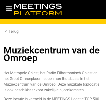
< Terug
Muziekcentrum van de
Omroep
Het Metropole Orkest, het Radio Filharmonisch Orkest en
het Groot Omroepkoor hebben hun thuisbasis in het
Muziekcentrum van de Omroep. Deze muzikale toplocatie
is ook beschikbaar voor zakelijke bijeenkomsten.
Deze locatie is vermeld in de
MEETINGS Locatie TOP-500
.