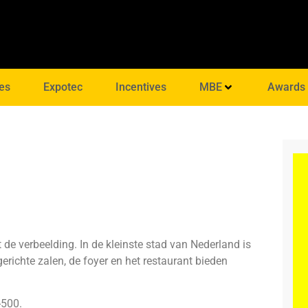
es
Expotec
Incentives
MBE
Awards
 de verbeelding. In de kleinste stad van Nederland is
ngerichte zalen, de foyer en het restaurant bieden
500.