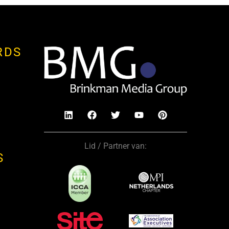
RDS
Lid / Partner van:
S