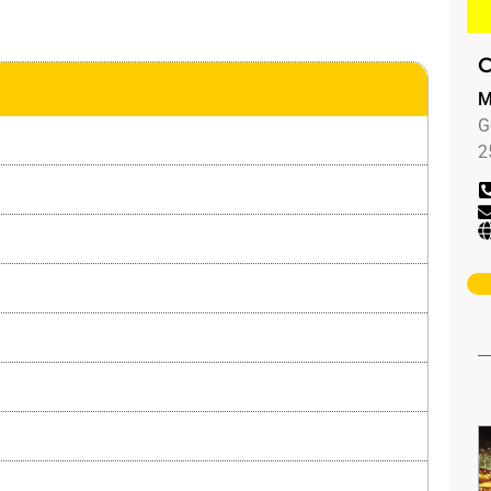
C
M
G
2