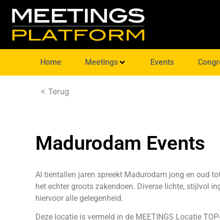
Home
Meetings
Events
Congr
< Terug
Madurodam Events
Al tientallen jaren spreekt Madurodam jong en oud tot
het echter groots zakendoen. Diverse lichte, stijlvol i
hiervoor alle gelegenheid.
Deze locatie is vermeld in de
MEETINGS Locatie TOP-