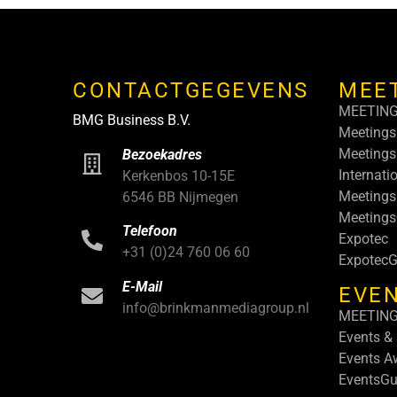
CONTACTGEGEVENS
MEE
MEETIN
BMG Business B.V.
Meetings
Meetings
Bezoekadres
Internati
Kerkenbos 10-15E
Meetings
6546 BB Nijmegen
Meeting
Telefoon
Expotec
+31 (0)24 760 06 60
ExpotecG
E-Mail
EVEN
info@brinkmanmediagroup.nl
MEETIN
Events &
Events A
EventsGu