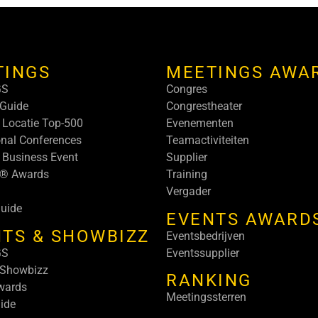
TINGS
MEETINGS AWA
GS
Congres
Guide
Congrestheater
 Locatie Top-500
Evenementen
onal Conferences
Teamactiviteiten
 Business Event
Supplier
s® Awards
Training
Vergader
uide
EVENTS AWARD
TS & SHOWBIZZ
Eventsbedrijven
GS
Eventssupplier
 Showbizz
RANKING
wards
Meetingssterren
ide