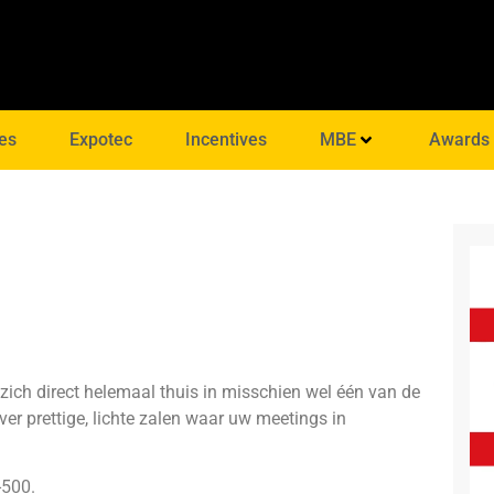
es
Expotec
Incentives
MBE
Awards
 zich direct helemaal thuis in misschien wel één van de
ver prettige, lichte zalen waar uw meetings in
-500
.