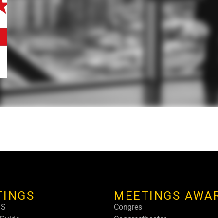
TINGS
MEETINGS AWA
GS
Congres