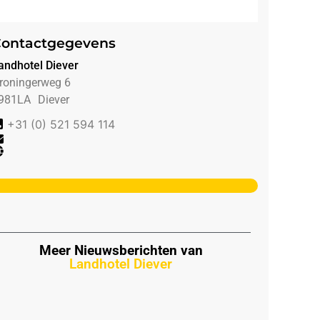
ontactgegevens
andhotel Diever
roningerweg 6
981LA
Diever
+31 (0) 521 594 114
Meer Nieuwsberichten van
Landhotel Diever