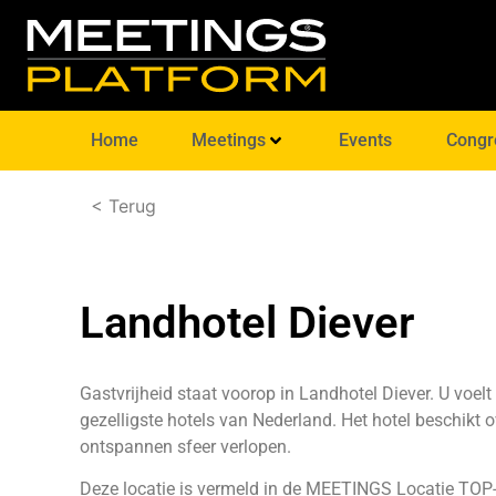
Home
Meetings
Events
Congr
< Terug
Landhotel Diever
Gastvrijheid staat voorop in Landhotel Diever. U voelt
gezelligste hotels van Nederland. Het hotel beschikt o
ontspannen sfeer verlopen.
Deze locatie is vermeld in de
MEETINGS Locatie TOP