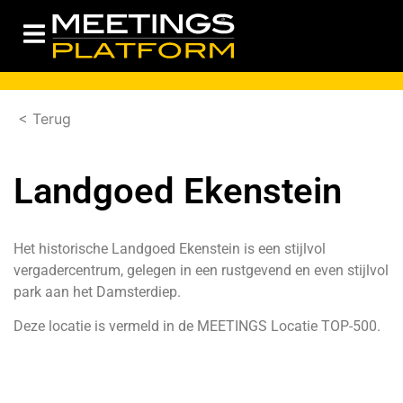
< Terug
Landgoed Ekenstein
Het historische Landgoed Ekenstein is een stijlvol
vergadercentrum, gelegen in een rustgevend en even stijlvol
park aan het Damsterdiep.
Deze locatie is vermeld in de
MEETINGS Locatie TOP-500.