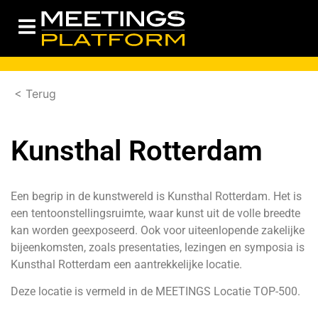
< Terug
Kunsthal Rotterdam
Een begrip in de kunstwereld is Kunsthal Rotterdam. Het is
een tentoonstellingsruimte, waar kunst uit de volle breedte
kan worden geexposeerd. Ook voor uiteenlopende zakelijke
bijeenkomsten, zoals presentaties, lezingen en symposia is
Kunsthal Rotterdam een aantrekkelijke locatie.
Deze locatie is vermeld in de
MEETINGS Locatie TOP-500.