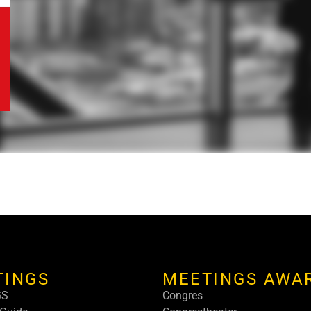
TINGS
MEETINGS AWA
GS
Congres