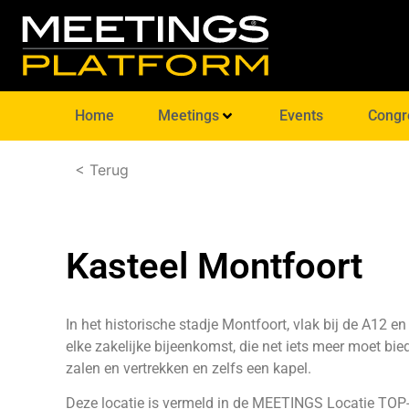
Home
Meetings
Events
Congr
< Terug
Kasteel Montfoort
In het historische stadje Montfoort, vlak bij de A12 en
elke zakelijke bijeenkomst, die net iets meer moet bie
zalen en vertrekken en zelfs een kapel.
Deze locatie is vermeld in de
MEETINGS Locatie TOP