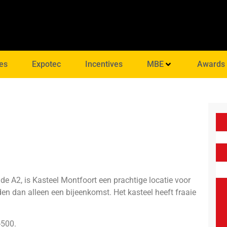
es
Expotec
Incentives
MBE
Awards
 de A2, is Kasteel Montfoort een prachtige locatie voor
den dan alleen een bijeenkomst. Het kasteel heeft fraaie
-500
.