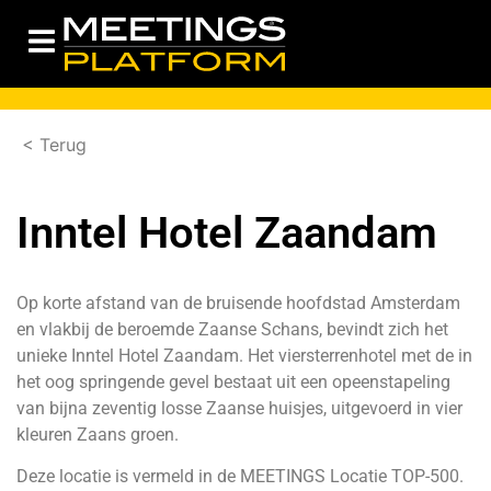
< Terug
Inntel Hotel Zaandam
Op korte afstand van de bruisende hoofdstad Amsterdam
en vlakbij de beroemde Zaanse Schans, bevindt zich het
unieke Inntel Hotel Zaandam. Het viersterrenhotel met de in
het oog springende gevel bestaat uit een opeenstapeling
van bijna zeventig losse Zaanse huisjes, uitgevoerd in vier
kleuren Zaans groen.
Deze locatie is vermeld in de
MEETINGS Locatie TOP-500.