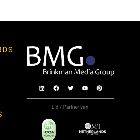
RDS
Lid / Partner van:
S