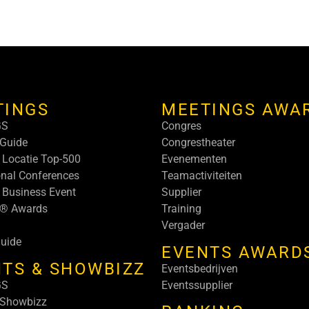
TINGS
MEETINGS AWA
GS
Congres
Guide
Congrestheater
 Locatie Top-500
Evenementen
onal Conferences
Teamactiviteiten
 Business Event
Supplier
s® Awards
Training
Vergader
uide
EVENTS AWARD
TS & SHOWBIZZ
Eventsbedrijven
GS
Eventssupplier
 Showbizz