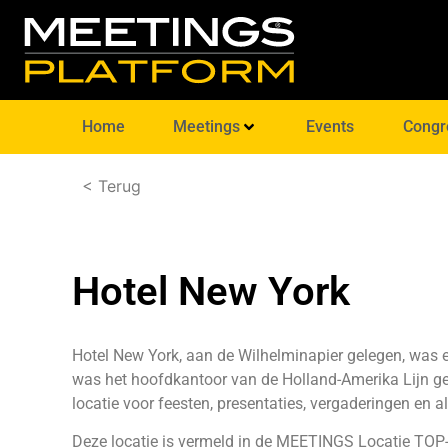
Home
Meetings
Events
Congr
< Terug
Hotel New York
Hotel New York, aan de Wilhelminapier gelegen, was ee
was het hoofdkantoor van de Holland-Amerika Lijn ge
locatie voor feesten, presentaties, vergaderingen en 
Deze locatie is vermeld in de
MEETINGS Locatie TOP-