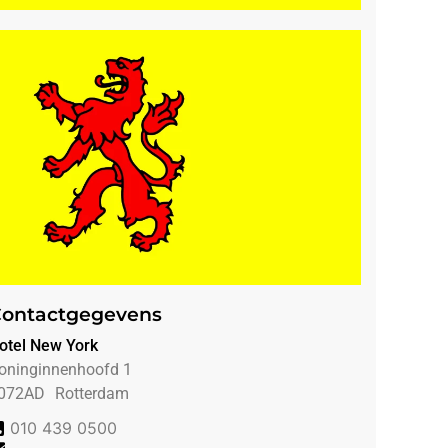
ontactgegevens
otel New York
oninginnenhoofd 1
072AD
Rotterdam
010 439 0500