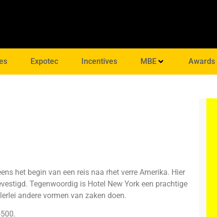
es
Expotec
Incentives
MBE
Awards
ns het begin van een reis naa rhet verre Amerika. Hier
vestigd. Tegenwoordig is Hotel New York een prachtige
allerlei andere vormen van zaken doen.
500.