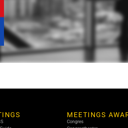
TINGS
MEETINGS AWA
GS
Congres