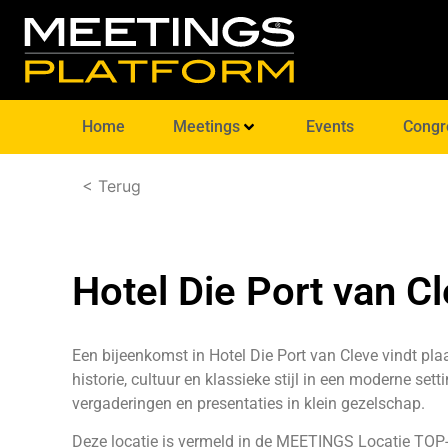
Home
Meetings
Events
Congr
< Terug
Hotel Die Port van C
Een bijeenkomst in Hotel Die Port van Cleve vindt plaa
historie, cultuur en klassieke stijl in een moderne set
vergaderingen en presentaties in klein gezelschap.
Deze locatie is vermeld in de
MEETINGS Locatie TOP