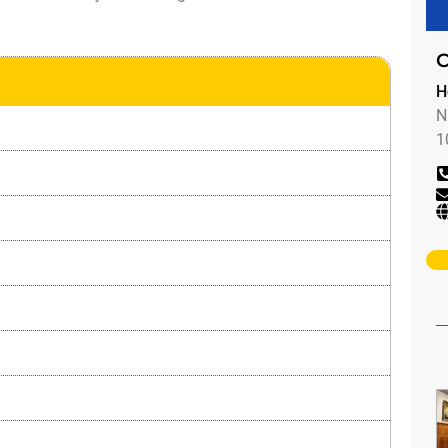
C
H
N
1