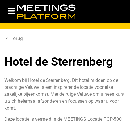
< Terug
Hotel de Sterrenberg
Welkom bij Hotel de Sterrenberg. Dit hotel midden op de
prachtige Veluwe is een inspirerende locatie voor elke
zakelijke bijeenkomst. Met de ruige Veluwe om u heen kunt
u zich helemaal afzonderen en focussen op waar u voor
komt.
Deze locatie is vermeld in de
MEETINGS Locatie TOP-500
.