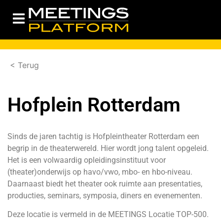
< Terug
Hofplein Rotterdam
Sinds de jaren tachtig is Hofpleintheater Rotterdam een
begrip in de theaterwereld. Hier wordt jong talent opgeleid.
Het is een volwaardig opleidingsinstituut voor
(theater)onderwijs op havo/vwo, mbo- en hbo-niveau.
Daarnaast biedt het theater ook ruimte aan presentaties,
producties, seminars, symposia, diners en evenementen.
Deze locatie is vermeld in de
MEETINGS Locatie TOP-500.