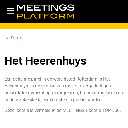
< Terug
Het Heerenhuys
Een geheime parel in de wereldstad Rotterdam is Het
Heerenhuys. In deze oase van rust zijn vergaderingen,
presentaties, workshops, congressen, brainstormsessies en
andere zakelijke bijeenkomsten in goede handen.
Deze locatie is vermeld in de
MEETINGS Locatie TOP-500.