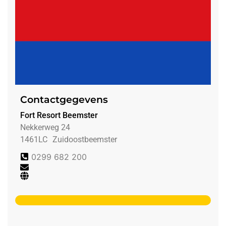
Contactgegevens
Fort Resort Beemster
Nekkerweg 24
1461LC
Zuidoostbeemster
0299 682 200