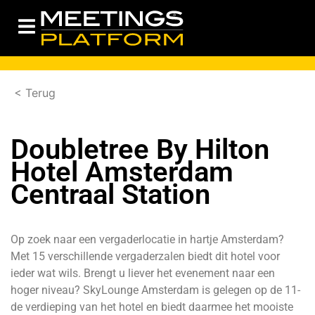
< Terug
Doubletree By Hilton
Hotel Amsterdam
Centraal Station
Op zoek naar een vergaderlocatie in hartje Amsterdam?
Met 15 verschillende vergaderzalen biedt dit hotel voor
ieder wat wils. Brengt u liever het evenement naar een
hoger niveau? SkyLounge Amsterdam is gelegen op de 11-
de verdieping van het hotel en biedt daarmee het mooiste