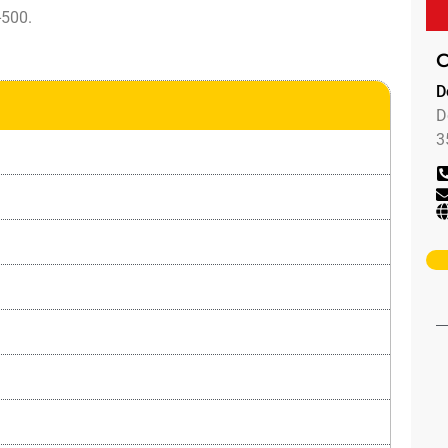
-500
.
C
D
D
3