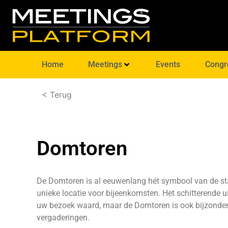
Home
Meetings
Events
Congr
< Terug
Domtoren
De Domtoren is al eeuwenlang hét symbool van de sta
unieke locatie voor bijeenkomsten. Het schitterende u
uw bezoek waard, maar de Domtoren is ook bijzonder 
vergaderingen.