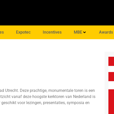
es
Expotec
Incentives
MBE
Awards
d Utrecht. Deze prachtige, monumentale toren is een
itzicht vanaf deze hoogste kerktoren van Nederland is
geschikt voor lezingen, presentaties, symposia en