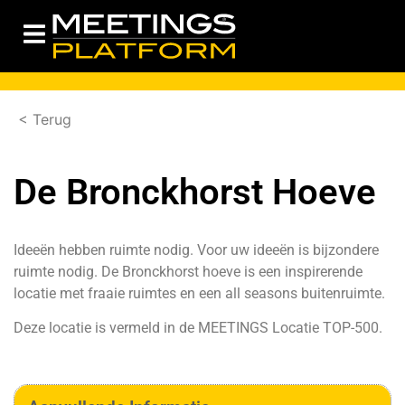
< Terug
De Bronckhorst Hoeve
Ideeën hebben ruimte nodig. Voor uw ideeën is bijzondere
ruimte nodig. De Bronckhorst hoeve is een inspirerende
locatie met fraaie ruimtes en een all seasons buitenruimte.
Deze locatie is vermeld in de
MEETINGS Locatie TOP-500
.